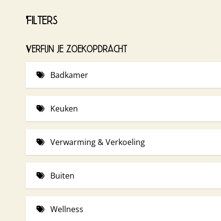
Filters
Verfijn je zoekopdracht
Badkamer
Handdoeken (1 p.p.) (6)
Keuken
Gezamenlijke keuken op de camping om te koken
Verwarming & Verkoeling
French press koffiezetter (3)
Klein elektrisch kacheltje (2)
Buiten
Tuinmeubels (6)
Wellness
Gezamenlijke kampvuurplaats (5)